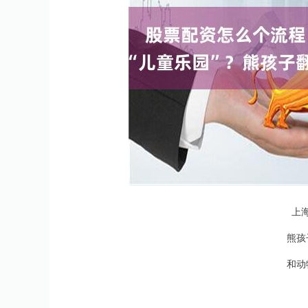
上
熊孩
和动