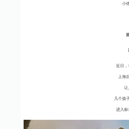
小
近日，
上海
让
几个孩
进入标