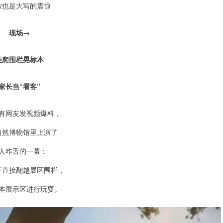
侬也是大写的震惊
现场→
娃爬围栏晃标本
家长当“看客”
有网友发视频爆料，
自然博物馆里上演了
人咋舌的一幕：
子直接翻越展区围栏，
本展示区进行玩耍。